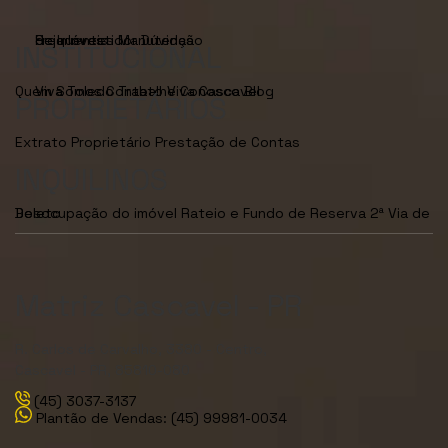
Seja Investidor
Dúvidas Frequentes
Manutenção de Imóveis
INSTITUCIONAL
Quem Somos
Viva Toledo
Contato
Trabalhe Conosco
Viva Cascavel
Blog
PROPRIETÁRIOS
Extrato Proprietário
Prestação de Contas
INQUILINOS
Desocupação do imóvel
2ª Via de Boleto
Rateio e Fundo de Reserva
Matriz Cascavel - PR
R. Carlos de Carvalho, 3380 - Centro,
Cascavel - PR, 85810-080
(45) 3037-3137
Plantão de Vendas: (45) 99981-0034