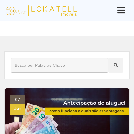
Início
»
Blog
»
adiantamento de aluguel
07
Jun