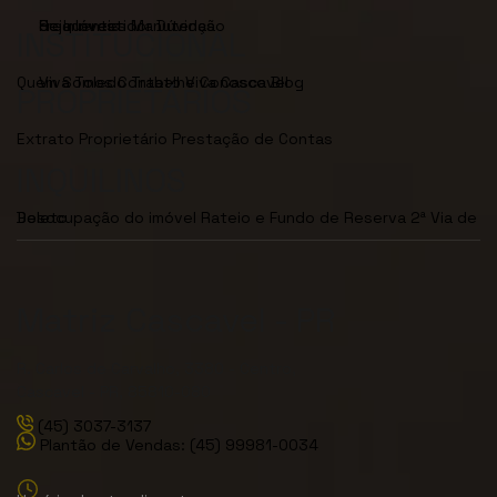
Seja Investidor
Dúvidas Frequentes
Manutenção de Imóveis
INSTITUCIONAL
Quem Somos
Viva Toledo
Contato
Trabalhe Conosco
Viva Cascavel
Blog
PROPRIETÁRIOS
Extrato Proprietário
Prestação de Contas
INQUILINOS
Desocupação do imóvel
2ª Via de Boleto
Rateio e Fundo de Reserva
Matriz Cascavel - PR
R. Carlos de Carvalho, 3380 - Centro,
Cascavel - PR, 85810-080
(45) 3037-3137
Plantão de Vendas: (45) 99981-0034