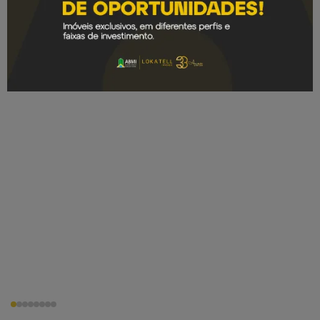
Edifício Vitallity
2 dorms
1 vaga
Até 60m²