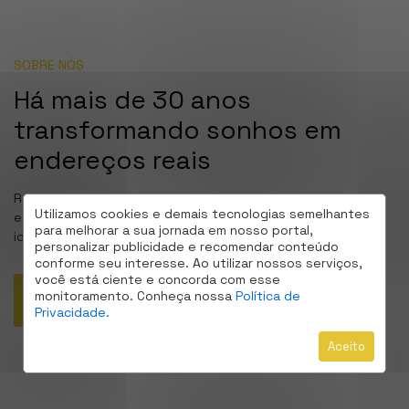
SOBRE NÓS
Há mais de 30 anos
transformando sonhos em
endereços reais
Referência de profissionalismo e transparência, a Lokatell
Utilizamos cookies e demais tecnologias semelhantes
está pronta para te conduzir à conquista do seu imóvel
para melhorar a sua jornada em nosso portal,
ideal.
personalizar publicidade e recomendar conteúdo
conforme seu interesse. Ao utilizar nossos serviços,
você está ciente e concorda com esse
monitoramento. Conheça nossa
Política de
CONHEÇA
Privacidade.
Aceito