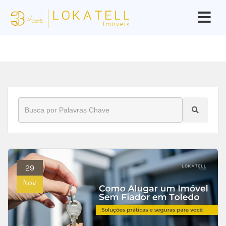
Início
»
Blog
»
alugar sem fiador em toledo
29
Nov