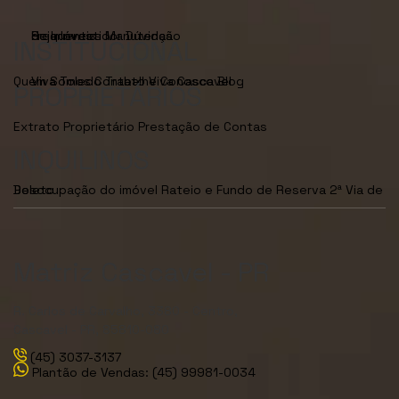
Seja Investidor
Dúvidas Frequentes
Manutenção de Imóveis
INSTITUCIONAL
Quem Somos
Viva Toledo
Contato
Trabalhe Conosco
Viva Cascavel
Blog
PROPRIETÁRIOS
Extrato Proprietário
Prestação de Contas
INQUILINOS
Desocupação do imóvel
2ª Via de Boleto
Rateio e Fundo de Reserva
Matriz Cascavel - PR
R. Carlos de Carvalho, 3380 - Centro,
Cascavel - PR, 85810-080
(45) 3037-3137
Plantão de Vendas: (45) 99981-0034