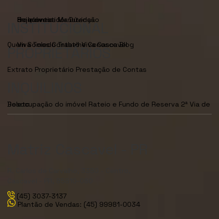
Seja Investidor
Dúvidas Frequentes
Manutenção de Imóveis
INSTITUCIONAL
Quem Somos
Viva Toledo
Contato
Trabalhe Conosco
Viva Cascavel
Blog
PROPRIETÁRIOS
Extrato Proprietário
Prestação de Contas
INQUILINOS
Desocupação do imóvel
2ª Via de Boleto
Rateio e Fundo de Reserva
Matriz Cascavel - PR
R. Carlos de Carvalho, 3380 - Centro,
Cascavel - PR, 85810-080
(45) 3037-3137
Plantão de Vendas: (45) 99981-0034