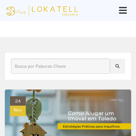
Início
»
Blog
»
como alugar
24
Nov