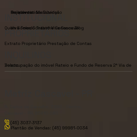
Seja Investidor
Dúvidas Frequentes
Manutenção de Imóveis
INSTITUCIONAL
Quem Somos
Viva Toledo
Contato
Trabalhe Conosco
Viva Cascavel
Blog
PROPRIETÁRIOS
Extrato Proprietário
Prestação de Contas
INQUILINOS
Desocupação do imóvel
2ª Via de Boleto
Rateio e Fundo de Reserva
Matriz Cascavel - PR
R. Carlos de Carvalho, 3380 - Centro,
Cascavel - PR, 85810-080
(45) 3037-3137
Plantão de Vendas: (45) 99981-0034