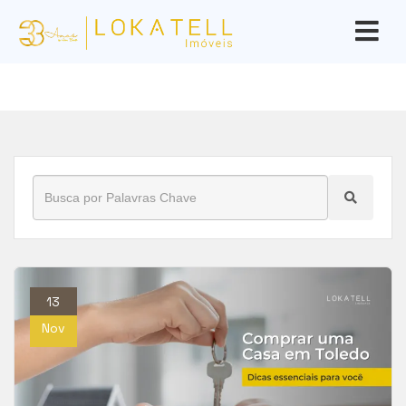
Início
»
Blog
»
como comprar uma casa em toledo
13
Nov