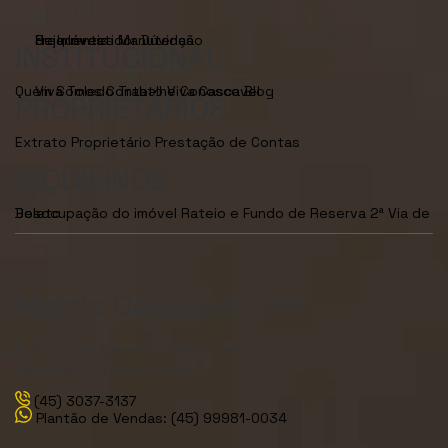
Seja Investidor
Dúvidas Frequentes
Manutenção de Imóveis
INSTITUCIONAL
Quem Somos
Viva Toledo
Contato
Trabalhe Conosco
Viva Cascavel
Blog
PROPRIETÁRIOS
Extrato Proprietário
Prestação de Contas
INQUILINOS
Desocupação do imóvel
2ª Via de Boleto
Rateio e Fundo de Reserva
Matriz Cascavel - PR
R. Carlos de Carvalho, 3380 - Centro,
Cascavel - PR, 85810-080
(45) 3037-3137
Plantão de Vendas: (45) 99981-0034