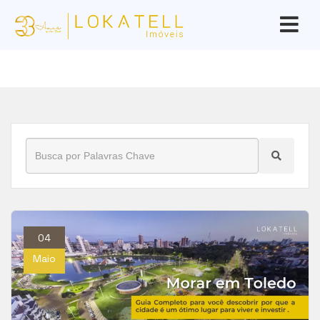
Início
»
Blog
»
emprego em Toledo
04
Maio