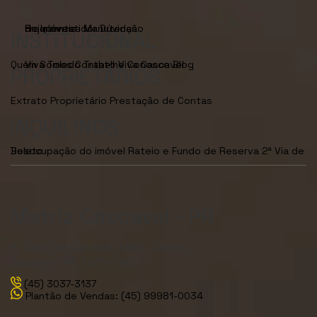
Seja Investidor
Dúvidas Frequentes
Manutenção de Imóveis
INSTITUCIONAL
Quem Somos
Viva Toledo
Contato
Trabalhe Conosco
Viva Cascavel
Blog
PROPRIETÁRIOS
Extrato Proprietário
Prestação de Contas
INQUILINOS
Desocupação do imóvel
2ª Via de Boleto
Rateio e Fundo de Reserva
Matriz Cascavel - PR
R. Carlos de Carvalho, 3380 - Centro,
Cascavel - PR, 85810-080
(45) 3037-3137
Plantão de Vendas: (45) 99981-0034