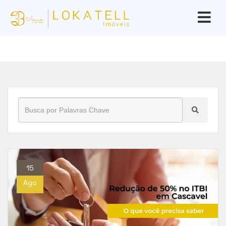
Início
»
Blog
»
ITBI
15
Ago