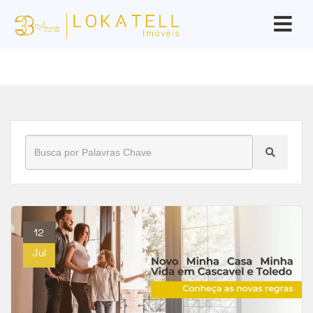
Início
»
Blog
»
minha casa minha vida
12
Jul