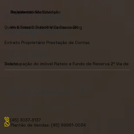
Seja Investidor
Dúvidas Frequentes
Manutenção de Imóveis
INSTITUCIONAL
Quem Somos
Viva Toledo
Contato
Trabalhe Conosco
Viva Cascavel
Blog
PROPRIETÁRIOS
Extrato Proprietário
Prestação de Contas
INQUILINOS
Desocupação do imóvel
2ª Via de Boleto
Rateio e Fundo de Reserva
Matriz Cascavel - PR
R. Carlos de Carvalho, 3380 - Centro,
Cascavel - PR, 85810-080
(45) 3037-3137
Plantão de Vendas: (45) 99981-0034