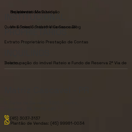
Seja Investidor
Dúvidas Frequentes
Manutenção de Imóveis
INSTITUCIONAL
Quem Somos
Viva Toledo
Contato
Trabalhe Conosco
Viva Cascavel
Blog
PROPRIETÁRIOS
Extrato Proprietário
Prestação de Contas
INQUILINOS
Desocupação do imóvel
2ª Via de Boleto
Rateio e Fundo de Reserva
Matriz Cascavel - PR
R. Carlos de Carvalho, 3380 - Centro,
Cascavel - PR, 85810-080
(45) 3037-3137
Plantão de Vendas: (45) 99981-0034