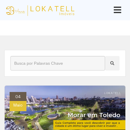
Início
»
Blog
»
saúde em Toledo
04
Maio