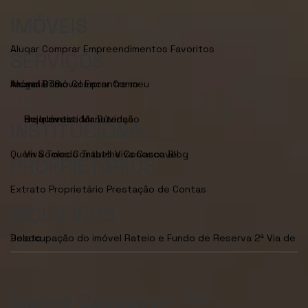
IMÓVEIS
Alugar
Comprar
Empreendimentos
Favoritos
SERVIÇOS
Anunciar Imóvel
Encontre meu Imóvel
Como Alugar
BTS
Como Comprar
Seja Investidor
Dúvidas Frequentes
Manutenção de Imóveis
INSTITUCIONAL
Quem Somos
Viva Toledo
Contato
Trabalhe Conosco
Viva Cascavel
Blog
PROPRIETÁRIOS
Extrato Proprietário
Prestação de Contas
INQUILINOS
Desocupação do imóvel
2ª Via de Boleto
Rateio e Fundo de Reserva
Matriz Cascavel - PR