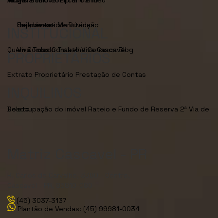
Seja Investidor
Dúvidas Frequentes
Manutenção de Imóveis
INSTITUCIONAL
Quem Somos
Viva Toledo
Contato
Trabalhe Conosco
Viva Cascavel
Blog
PROPRIETÁRIOS
Extrato Proprietário
Prestação de Contas
INQUILINOS
Desocupação do imóvel
2ª Via de Boleto
Rateio e Fundo de Reserva
Matriz Cascavel - PR
R. Carlos de Carvalho, 3380 - Centro,
Cascavel - PR, 85810-080
(45) 3037-3137
Plantão de Vendas: (45) 99981-0034