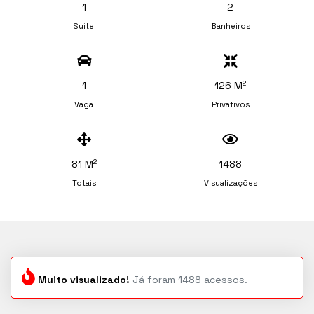
1
2
Suite
Banheiros
2
1
126 M
Vaga
Privativos
2
81 M
1488
Totais
Visualizações
Muito visualizado!
Já foram 1488 acessos.