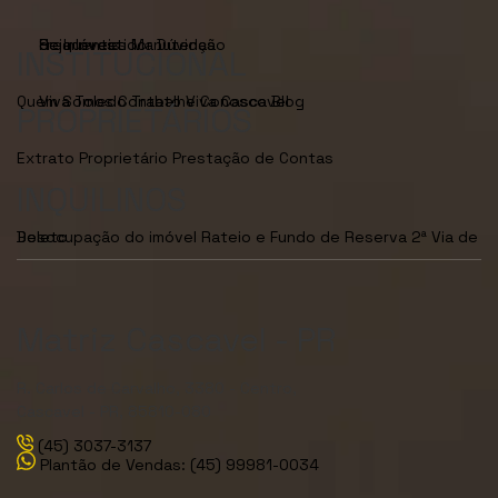
Seja Investidor
Dúvidas Frequentes
Manutenção de Imóveis
INSTITUCIONAL
Quem Somos
Viva Toledo
Contato
Trabalhe Conosco
Viva Cascavel
Blog
PROPRIETÁRIOS
Extrato Proprietário
Prestação de Contas
INQUILINOS
Desocupação do imóvel
2ª Via de Boleto
Rateio e Fundo de Reserva
Matriz Cascavel - PR
R. Carlos de Carvalho, 3380 - Centro,
Cascavel - PR, 85810-080
(45) 3037-3137
Plantão de Vendas: (45) 99981-0034