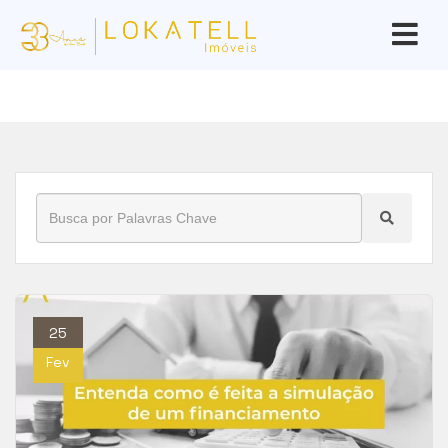
Início
»
Blog
»
financiamento
25
Fev