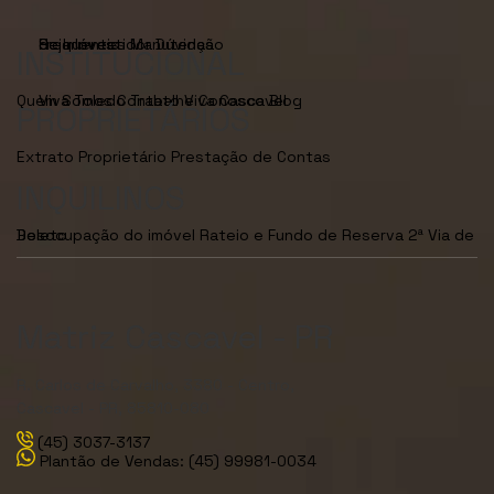
Seja Investidor
Dúvidas Frequentes
Manutenção de Imóveis
INSTITUCIONAL
Quem Somos
Viva Toledo
Contato
Trabalhe Conosco
Viva Cascavel
Blog
PROPRIETÁRIOS
Extrato Proprietário
Prestação de Contas
INQUILINOS
Desocupação do imóvel
2ª Via de Boleto
Rateio e Fundo de Reserva
Matriz Cascavel - PR
R. Carlos de Carvalho, 3380 - Centro,
Cascavel - PR, 85810-080
(45) 3037-3137
Plantão de Vendas: (45) 99981-0034