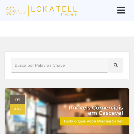
Início
»
Blog
»
imóveis
01
Set