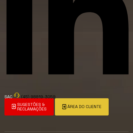
SAC
(45) 98819-3059
SUGESTÕES &
ÁREA DO CLIENTE
RECLAMAÇÕES