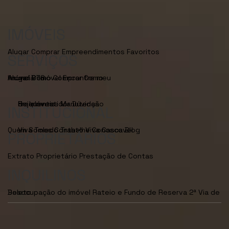
IMÓVEIS
Alugar
Comprar
Empreendimentos
Favoritos
SERVIÇOS
Anunciar Imóvel
Encontre meu Imóvel
Como Alugar
BTS
Como Comprar
Seja Investidor
Dúvidas Frequentes
Manutenção de Imóveis
INSTITUCIONAL
Quem Somos
Viva Toledo
Contato
Trabalhe Conosco
Viva Cascavel
Blog
PROPRIETÁRIOS
Extrato Proprietário
Prestação de Contas
INQUILINOS
Desocupação do imóvel
2ª Via de Boleto
Rateio e Fundo de Reserva