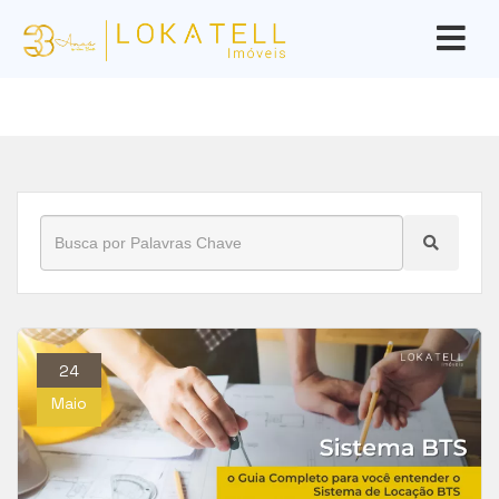
Início
»
Blog
»
Locação BTS
24
Maio