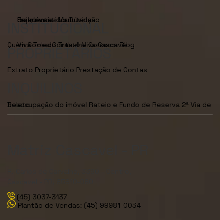
Seja Investidor
Dúvidas Frequentes
Manutenção de Imóveis
INSTITUCIONAL
Quem Somos
Viva Toledo
Contato
Trabalhe Conosco
Viva Cascavel
Blog
PROPRIETÁRIOS
Extrato Proprietário
Prestação de Contas
INQUILINOS
Desocupação do imóvel
2ª Via de Boleto
Rateio e Fundo de Reserva
Matriz Cascavel - PR
R. Carlos de Carvalho, 3380 - Centro,
Cascavel - PR, 85810-080
(45) 3037-3137
Plantão de Vendas: (45) 99981-0034