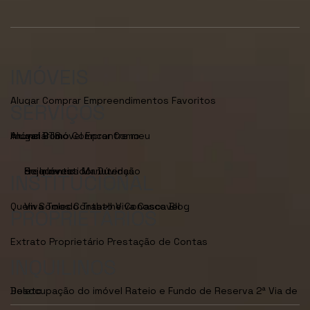
IMÓVEIS
Alugar
Comprar
Empreendimentos
Favoritos
SERVIÇOS
Anunciar Imóvel
Encontre meu Imóvel
Como Alugar
BTS
Como Comprar
Seja Investidor
Dúvidas Frequentes
Manutenção de Imóveis
INSTITUCIONAL
Quem Somos
Viva Toledo
Contato
Trabalhe Conosco
Viva Cascavel
Blog
PROPRIETÁRIOS
Extrato Proprietário
Prestação de Contas
INQUILINOS
Desocupação do imóvel
2ª Via de Boleto
Rateio e Fundo de Reserva