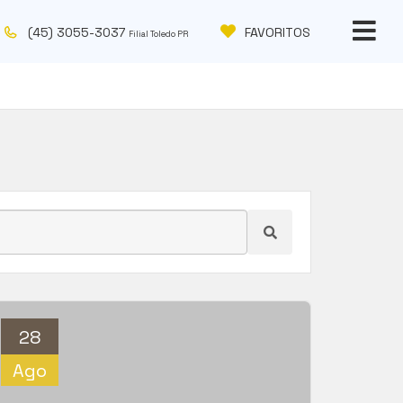
(45) 3055-3037
FAVORITOS
Filial Toledo PR
28
Ago