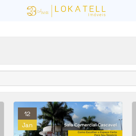
12
Jan