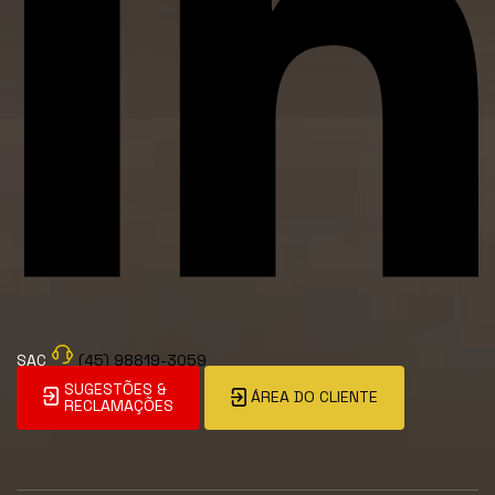
SAC
(45) 98819-3059
SUGESTÕES &
ÁREA DO CLIENTE
RECLAMAÇÕES