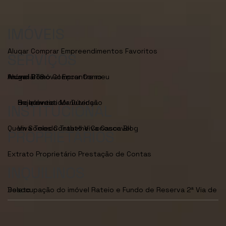
IMÓVEIS
Alugar
Comprar
Empreendimentos
Favoritos
SERVIÇOS
Anunciar Imóvel
Encontre meu Imóvel
Como Alugar
BTS
Como Comprar
Seja Investidor
Dúvidas Frequentes
Manutenção de Imóveis
INSTITUCIONAL
Quem Somos
Viva Toledo
Contato
Trabalhe Conosco
Viva Cascavel
Blog
PROPRIETÁRIOS
Extrato Proprietário
Prestação de Contas
INQUILINOS
Desocupação do imóvel
2ª Via de Boleto
Rateio e Fundo de Reserva