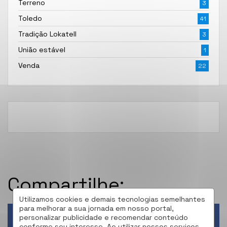
Terreno
3
Toledo
41
Tradição Lokatell
3
União estável
1
Venda
22
Compartilhe:
Utilizamos cookies e demais tecnologias semelhantes
para melhorar a sua jornada em nosso portal,
personalizar publicidade e recomendar conteúdo
Facebook
conforme seu interesse. Ao utilizar nossos serviços,