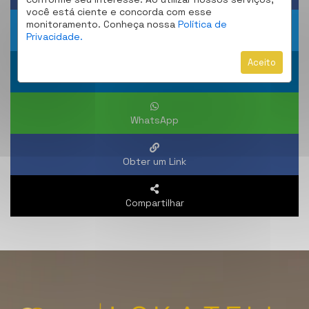
você está ciente e concorda com esse
monitoramento. Conheça nossa
Política de
Privacidade.
Twitter
Aceito
Linkedin
WhatsApp
Obter um Link
Compartilhar