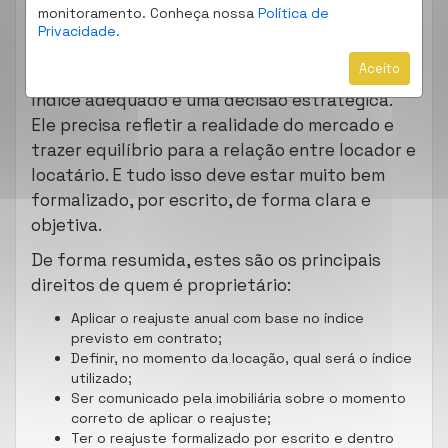
acordado. Nenhum reajuste pode ser feito fora
monitoramento. Conheça nossa
Política de
Privacidade.
desse combinado.
Aceito
Por isso, na elaboração do contrato, escolher o
índice adequado é uma decisão estratégica.
Ele precisa refletir a realidade do mercado e
trazer equilíbrio para a relação entre locador e
locatário. E tudo isso deve estar muito bem
formalizado, por escrito, de forma clara e
objetiva.
De forma resumida, estes são os principais
direitos de quem é proprietário:
Aplicar o reajuste anual com base no índice
previsto em contrato;
Definir, no momento da locação, qual será o índice
utilizado;
Ser comunicado pela imobiliária sobre o momento
correto de aplicar o reajuste;
Ter o reajuste formalizado por escrito e dentro