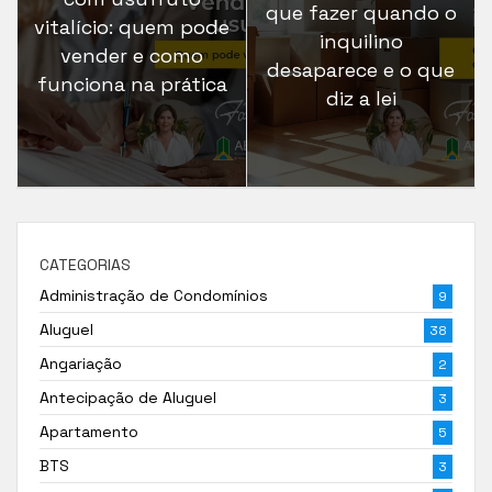
que fazer quando o
vitalício: quem pode
inquilino
vender e como
desaparece e o que
funciona na prática
diz a lei
CATEGORIAS
Administração de Condomínios
9
Aluguel
38
Angariação
2
Antecipação de Aluguel
3
Apartamento
5
BTS
3