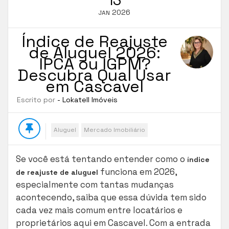
2026
JAN
Índice de Reajuste
de Aluguel 2026:
IPCA ou IGPM?
Descubra Qual Usar
em Cascavel
Escrito por
- Lokatell Imóveis
Aluguel
Mercado Imobiliário
Se você está tentando entender como o
índice
funciona em 2026,
de reajuste de aluguel
especialmente com tantas mudanças
acontecendo, saiba que essa dúvida tem sido
cada vez mais comum entre locatários e
proprietários aqui em Cascavel. Com a entrada