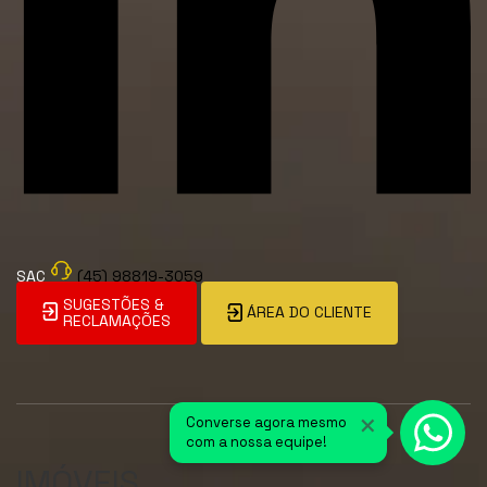
SAC
(45) 98819-3059
SUGESTÕES &
ÁREA DO CLIENTE
RECLAMAÇÕES
×
Converse agora mesmo
com a nossa equipe!
IMÓVEIS