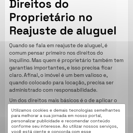
Direitos do
Proprietário no
Reajuste de aluguel
Quando se fala em reajuste de aluguel, é
comum pensar primeiro nos direitos do
inquilino. Mas quem é proprietário também tem
garantias importantes, e isso precisa ficar
claro. Afinal, o imóvel é um bem valioso e,
quando colocado para locação, precisa ser
administrado com responsabilidade.
Um dos direitos mais básicos é o de aplicar o
reajuste conforme o que foi estabelecido no
Utilizamos cookies e demais tecnologias semelhantes
contrato. Isso significa que, a cada 12 meses, o
para melhorar a sua jornada em nosso portal,
personalizar publicidade e recomendar conteúdo
valor pode ser atualizado com base no
índice de
conforme seu interesse. Ao utilizar nossos serviços,
que foi previamente
reajuste do aluguel
você está ciente e concorda com esse