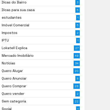
Dicas do Bairro
3
Dicas para sua casa
5
estudantes
1
Imóvel Comercial
5
Impostos
2
IPTU
1
Lokatell Explica
27
Mercado Imobiliário
49
Notícias
34
Quero Alugar
20
Quero Anunciar
8
Quero Comprar
28
Quero vender
2
Sem categoria
22
Social
1