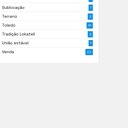
Sublocação
1
Terreno
3
Toledo
41
Tradição Lokatell
3
União estável
1
Venda
22