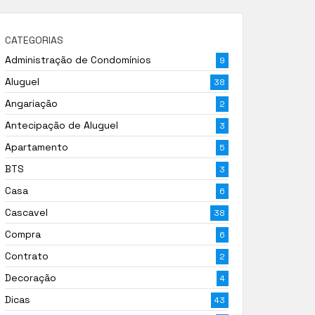
CATEGORIAS
Administração de Condomínios
9
Aluguel
38
Angariação
2
Antecipação de Aluguel
3
Apartamento
5
BTS
3
Casa
6
Cascavel
38
Compra
6
Contrato
2
Decoração
4
Dicas
43