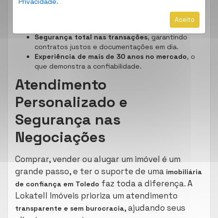
Privacidade.
ajudar em cada etapa da negociação.
Variedade de imóveis em Toledo
, em diferentes
Aceito
bairros e faixas de preço.
Segurança total nas transações
, garantindo
contratos justos e documentações em dia.
Experiência de mais de 30 anos no mercado
,
o
que demonstra a confiabilidade.
Atendimento
Personalizado e
Segurança nas
Negociações
Comprar, vender ou alugar um imóvel é um
grande passo, e ter o suporte de uma
imobiliária
faz toda a diferença. A
de confiança em Toledo
Lokatell Imóveis prioriza um atendimento
, ajudando seus
transparente e sem burocracia