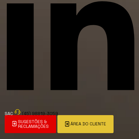
SAC
(45) 98819-3059
SUGESTÕES &
ÁREA DO CLIENTE
RECLAMAÇÕES