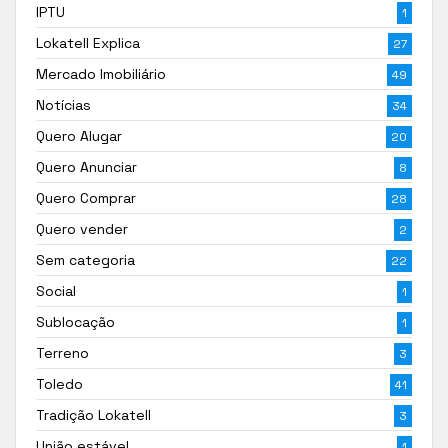
IPTU
1
Lokatell Explica
27
Mercado Imobiliário
49
Notícias
34
Quero Alugar
20
Quero Anunciar
8
Quero Comprar
28
Quero vender
2
Sem categoria
22
Social
1
Sublocação
1
Terreno
3
Toledo
41
Tradição Lokatell
3
União estável
1