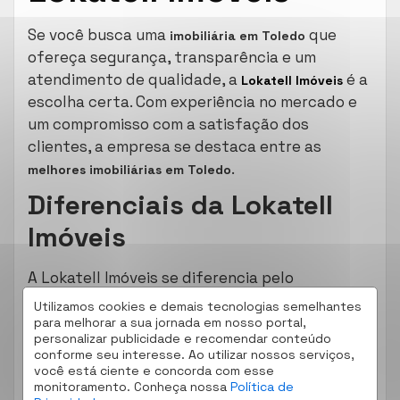
Se você busca uma
que
imobiliária em Toledo
ofereça segurança, transparência e um
atendimento de qualidade, a
é a
Lokatell Imóveis
escolha certa. Com experiência no mercado e
um compromisso com a satisfação dos
clientes, a empresa se destaca entre as
.
melhores imobiliárias em Toledo
Diferenciais da Lokatell
Imóveis
A Lokatell Imóveis se diferencia pelo
atendimento personalizado e por oferecer um
Utilizamos cookies e demais tecnologias semelhantes
portfólio completo de
para melhorar a sua jornada em nosso portal,
casas, apartamentos,
personalizar publicidade e recomendar conteúdo
. Entre seus
terrenos e imóveis comerciais
conforme seu interesse. Ao utilizar nossos serviços,
principais diferenciais, estão:
você está ciente e concorda com esse
monitoramento. Conheça nossa
Política de
Equipe experiente e qualificada
, pronta para