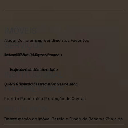
IMÓVEIS
Alugar
Comprar
Empreendimentos
Favoritos
SERVIÇOS
Anunciar Imóvel
Encontre meu Imóvel
Como Alugar
BTS
Como Comprar
Seja Investidor
Dúvidas Frequentes
Manutenção de Imóveis
INSTITUCIONAL
Quem Somos
Viva Toledo
Contato
Trabalhe Conosco
Viva Cascavel
Blog
PROPRIETÁRIOS
Extrato Proprietário
Prestação de Contas
INQUILINOS
Desocupação do imóvel
2ª Via de Boleto
Rateio e Fundo de Reserva