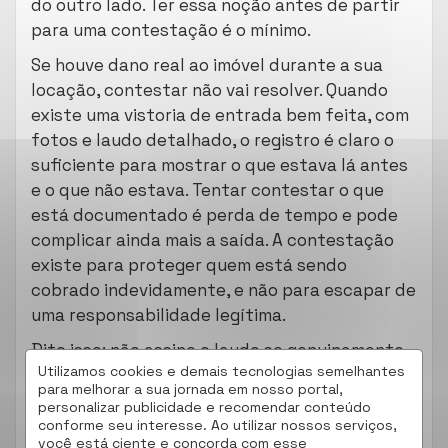
do outro lado. Ter essa noção antes de partir
para uma contestação é o mínimo.
Se houve dano real ao imóvel durante a sua
locação, contestar não vai resolver. Quando
existe uma vistoria de entrada bem feita, com
fotos e laudo detalhado, o registro é claro o
suficiente para mostrar o que estava lá antes
e o que não estava. Tentar contestar o que
está documentado é perda de tempo e pode
complicar ainda mais a saída. A contestação
existe para proteger quem está sendo
cobrado indevidamente, e não para escapar de
uma responsabilidade legítima.
Dito isso: não assine o laudo se genuinamente
Utilizamos cookies e demais tecnologias semelhantes
não concorda com o que está sendo apontado.
para melhorar a sua jornada em nosso portal,
Assinar é aceitar.
personalizar publicidade e recomendar conteúdo
conforme seu interesse. Ao utilizar nossos serviços,
Como contestar uma
você está ciente e concorda com esse