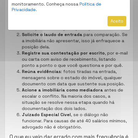
monitoramento. Conheça nossa
Política de
vistoria de saída
Privacidade.
Aceito
Não assine o laudo na hora
se houver itens que
você questiona. Peça um prazo para análise.
Solicite o laudo de entrada
para comparação. Se
a imobiliária não apresentar, isso já enfraquece a
posição dela.
Registre sua contestação por escrito
, por e-mail
ou carta com aviso de recebimento, listando
ponto a ponto o que você questiona e por quê.
Reúna evidências
: fotos tiradas na entrada,
mensagens sobre o estado do imóvel, qualquer
documento com data que sustente sua posição.
Acione a imobiliária como mediadora
antes de
escalar o conflito. Na maioria dos casos, a
situação se resolve nessa etapa quando há
documentação dos dois lados.
Juizado Especial Cível
, se o diálogo não
funcionar. Para causas de até 40 salários mínimos,
advogado não é obrigatório.
O que eu vejo dar errado com mais frequência é