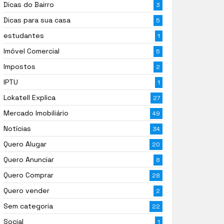
Dicas do Bairro
3
Dicas para sua casa
5
estudantes
1
Imóvel Comercial
5
Impostos
2
IPTU
1
Lokatell Explica
27
Mercado Imobiliário
49
Notícias
34
Quero Alugar
20
Quero Anunciar
8
Quero Comprar
28
Quero vender
2
Sem categoria
22
Social
1