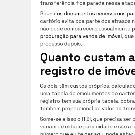
transferência fica parada nessa etapa
Reunir
os documentos necessários par
cartório evita boa parte dos atrasos 
não pode comparecer pessoalmente par
procuração para venda de imóvel
, que
processo depois.
Quanto custam a 
registro de imóve
Os dois têm custos próprios, calculad
uma tabela de emolumentos do cartório
registro tem sua própria tabela, cobra
também proporcional ao valor da tran
Some-se a isso o ITBI, que precisa ser
variam de cidade para cidade e são a
número que eu te der aqui pode estar 