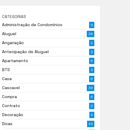
CATEGORIAS
Administração de Condomínios
9
Aluguel
38
Angariação
2
Antecipação de Aluguel
3
Apartamento
5
BTS
3
Casa
6
Cascavel
38
Compra
6
Contrato
2
Decoração
4
Dicas
43