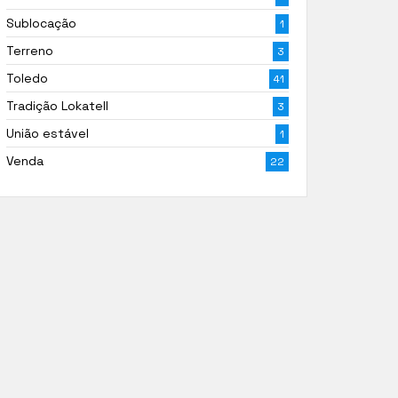
Sublocação
1
Terreno
3
Toledo
41
Tradição Lokatell
3
União estável
1
Venda
22