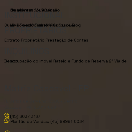
Seja Investidor
Dúvidas Frequentes
Manutenção de Imóveis
INSTITUCIONAL
Quem Somos
Viva Toledo
Contato
Trabalhe Conosco
Viva Cascavel
Blog
PROPRIETÁRIOS
Extrato Proprietário
Prestação de Contas
INQUILINOS
Desocupação do imóvel
2ª Via de Boleto
Rateio e Fundo de Reserva
Matriz Cascavel - PR
R. Carlos de Carvalho, 3380 - Centro,
Cascavel - PR, 85810-080
(45) 3037-3137
Plantão de Vendas: (45) 99981-0034