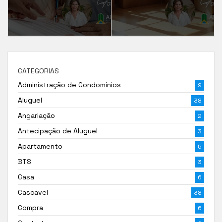
CATEGORIAS
Administração de Condomínios
9
Aluguel
38
Angariação
2
Antecipação de Aluguel
3
Apartamento
5
BTS
3
Casa
6
Cascavel
38
Compra
6