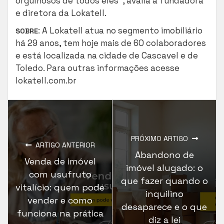
orgulhosos de todos eles”, avalia a fundadora
e diretora da Lokatell.
: A Lokatell atua no segmento imobiliário
SOBRE
há 29 anos, tem hoje mais de 60 colaboradores
e está localizada na cidade de Cascavel e de
Toledo. Para outras informações acesse
lokatell.com.br
PRÓXIMO ARTIGO
ARTIGO ANTERIOR
Abandono de
Venda de imóvel
imóvel alugado: o
com usufruto
que fazer quando o
vitalício: quem pode
inquilino
vender e como
desaparece e o que
funciona na prática
diz a lei