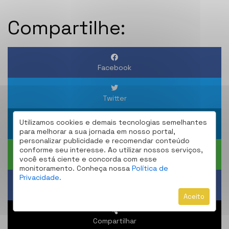
Compartilhe:
Facebook
Twitter
Utilizamos cookies e demais tecnologias semelhantes
Linkedin
para melhorar a sua jornada em nosso portal,
personalizar publicidade e recomendar conteúdo
conforme seu interesse. Ao utilizar nossos serviços,
você está ciente e concorda com esse
WhatsApp
monitoramento. Conheça nossa
Política de
Privacidade.
Obter um Link
Aceito
Compartilhar