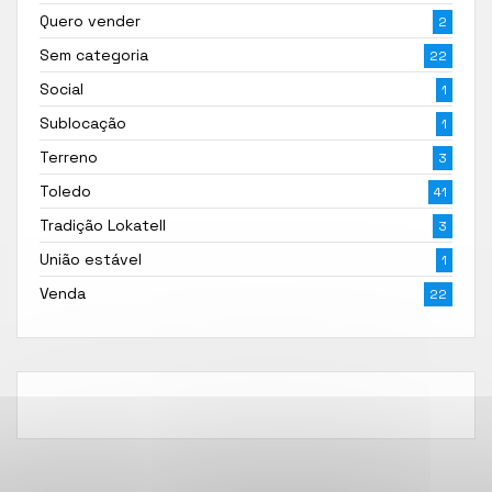
Quero vender
2
Sem categoria
22
Social
1
Sublocação
1
Terreno
3
Toledo
41
Tradição Lokatell
3
União estável
1
Venda
22