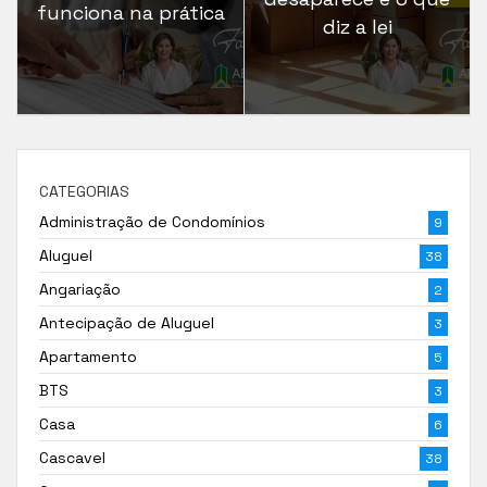
funciona na prática
diz a lei
CATEGORIAS
Administração de Condomínios
9
Aluguel
38
Angariação
2
Antecipação de Aluguel
3
Apartamento
5
BTS
3
Casa
6
Cascavel
38