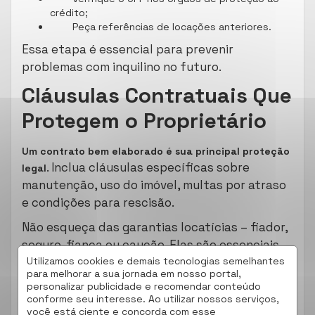
crédito;
Peça referências de locações anteriores.
Essa etapa é essencial para prevenir
problemas com inquilino no futuro.
Cláusulas Contratuais Que
Protegem o Proprietário
Um contrato bem elaborado é sua principal proteção
. Inclua cláusulas específicas sobre
legal
manutenção, uso do imóvel, multas por atraso
e condições para rescisão.
Não esqueça das garantias locatícias – fiador,
seguro-fiança ou caução. Elas são essenciais
para proteger seu patrimônio em caso de
Utilizamos cookies e demais tecnologias semelhantes
para melhorar a sua jornada em nosso portal,
problemas.
personalizar publicidade e recomendar conteúdo
conforme seu interesse. Ao utilizar nossos serviços,
O que Fazer Quando
você está ciente e concorda com esse