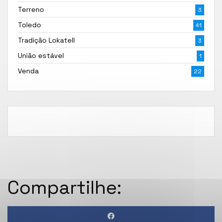
Terreno
3
Toledo
41
Tradição Lokatell
3
União estável
1
Venda
22
Compartilhe: