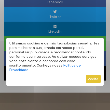
Facebook
Twitter
Linkedin
Utilizamos cookies e demais tecnologias semelhantes
WhatsApp
para melhorar a sua jornada em nosso portal,
personalizar publicidade e recomendar conteúdo
conforme seu interesse. Ao utilizar nossos serviços,
Obter um Link
você está ciente e concorda com esse
monitoramento. Conheça nossa
Política de
Privacidade.
Compartilhar
Aceito