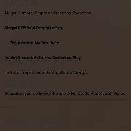
IMÓVEIS
Alugar
Comprar
Empreendimentos
Favoritos
SERVIÇOS
Anunciar Imóvel
Encontre meu Imóvel
Como Alugar
BTS
Como Comprar
Seja Investidor
Dúvidas Frequentes
Manutenção de Imóveis
INSTITUCIONAL
Quem Somos
Viva Toledo
Contato
Trabalhe Conosco
Viva Cascavel
Blog
PROPRIETÁRIOS
Extrato Proprietário
Prestação de Contas
INQUILINOS
Desocupação do imóvel
2ª Via de Boleto
Rateio e Fundo de Reserva
Matriz Cascavel - PR