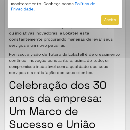
monitoramento. Conheça nossa
Política de
Ao adotar essa abordagem proativa, a Lokatell garante
Privacidade.
que sempre estará à frente do mercado, pronta para
Aceito
enfrentar novos desafios e oportunidades. Seja
através de novas tecnologias, parcerias estratégicas
ou iniciativas inovadoras, a Lokatell está
constantemente procurando maneiras de levar seus
serviços a um novo patamar.
Por isso, a visão de futuro da Lokatell é de crescimento
contínuo, inovação constante e, acima de tudo, um
compromisso inabalável com a qualidade dos seus
serviços e a satisfação dos seus clientes.
Celebração dos 30
anos da empresa:
Um Marco de
Sucesso e União