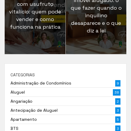
imóvel alugado: o
com usufruto
que fazer quando o
vitalício: quem pode
inquilino
vender e como
desaparece e o que
funciona na prática
diz a lei
CATEGORIAS
Administração de Condomínios
9
Aluguel
38
Angariação
2
Antecipação de Aluguel
3
Apartamento
5
BTS
3