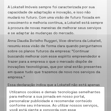
A Lokatell Imóveis sempre foi caracterizada por sua
capacidade de adaptação e inovação, e isso não
mudará no futuro. Com uma visão de futuro focada em
crescimento e melhoria contínua, a Lokatell está sempre
à procura de novas maneiras de melhorar seus serviços
e se adaptar às mudanças do mercado.
Anna Claudia Botelho Ruggeri, Vice-diretora da Lokatell,
resumiu essa visão de forma clara quando perguntamos
sobre os planos futuros da empresa: “Continuar
buscando melhorar com esse espírito empreendedor e
trazer para a empresa o que o mercado dispõe de
inovações tecnológicas, que por sinal estão presentes
em quase tudo que trazemos de novo nos serviços da
empresa.”
Essa declaração indica que a Lokatell não está apenas
disposta a adotar novas tecnologias e inovações, mas
Utilizamos cookies e demais tecnologias semelhantes
está ativamente buscando por elas. Isso significa que a
para melhorar a sua jornada em nosso portal,
empresa está sempre em busca de formas de melhorar
personalizar publicidade e recomendar conteúdo
conforme seu interesse. Ao utilizar nossos serviços,
sua eficiência, seus serviços e, em última análise, a
você está ciente e concorda com esse
satisfação do cliente.