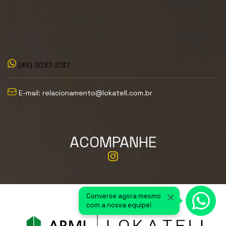
com o Cliente
Para dúvidas, elogios, reclamações ou outras informações,
ligue ou envie um WhatsApp para:
(45) 3037-3137
E-mail: relacionamento@lokatell.com.br
ACOMPANHE
×
Converse agora mesmo
com a nossa equipe!