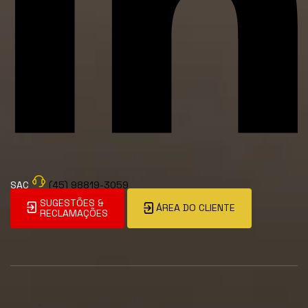
SAC
(45) 98819-3059
SUGESTÕES &
ÁREA DO CLIENTE
RECLAMAÇÕES