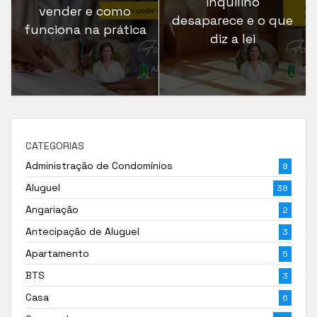
inquilino
vender e como
desaparece e o que
funciona na prática
diz a lei
CATEGORIAS
Administração de Condomínios
9
Aluguel
38
Angariação
2
Antecipação de Aluguel
3
Apartamento
5
BTS
3
Casa
6