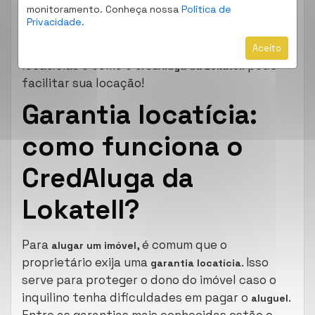
monitoramento. Conheça nossa
Política de
Seguindo essas dicas, você tem mais chances
Privacidade.
de encontrar um
. No
aluguel seguro e vantajoso
próximo tópico, falamos sobre garantias
Aceito
locatícias e como o
pode
CredAluga da Lokatell
facilitar sua locação!
Garantia locatícia:
como funciona o
CredAluga da
Lokatell?
Para
, é comum que o
alugar um imóvel
proprietário exija uma
. Isso
garantia locatícia
serve para proteger o dono do imóvel caso o
inquilino tenha dificuldades em pagar o
.
aluguel
Entre as garantias mais conhecidas estão o