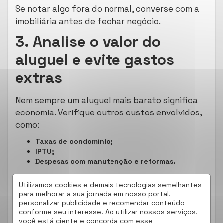
Se notar algo fora do normal, converse com a
imobiliária antes de fechar negócio.
3. Analise o valor do
aluguel e evite gastos
extras
Nem sempre um aluguel mais barato significa
economia. Verifique outros custos envolvidos,
como:
Taxas de condomínio;
IPTU;
Despesas com manutenção e reformas.
Uma
, como a da
boa consultoria imobiliária
Lokatell
Utilizamos cookies e demais tecnologias semelhantes
, ajuda a entender todos esses custos e
Imóveis
para melhorar a sua jornada em nosso portal,
encontrar a melhor opção dentro do seu
personalizar publicidade e recomendar conteúdo
conforme seu interesse. Ao utilizar nossos serviços,
orçamento.
você está ciente e concorda com esse