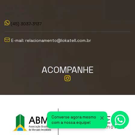
Para dúvidas, elogios, reclamações ou outras informações,
ligue ou envie um WhatsApp para:
(45) 3037-3137
E-mail: relacionamento@lokatell.com.br
ACOMPANHE
×
Converse agora mesmo
com a nossa equipe!