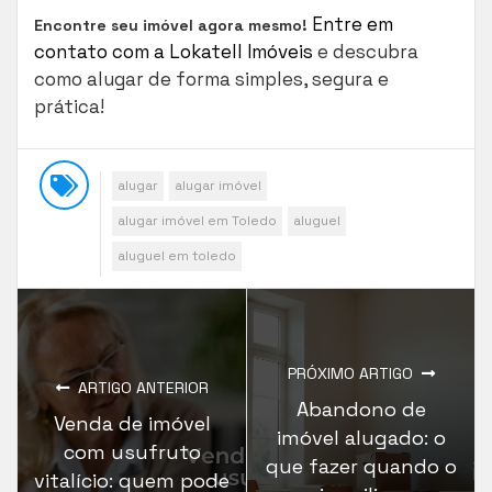
Entre em
Encontre seu imóvel agora mesmo!
contato com a Lokatell Imóveis
e descubra
como alugar de forma simples, segura e
prática!
alugar
alugar imóvel
alugar imóvel em Toledo
aluguel
aluguel em toledo
PRÓXIMO ARTIGO
ARTIGO ANTERIOR
Abandono de
Venda de imóvel
imóvel alugado: o
com usufruto
que fazer quando o
vitalício: quem pode