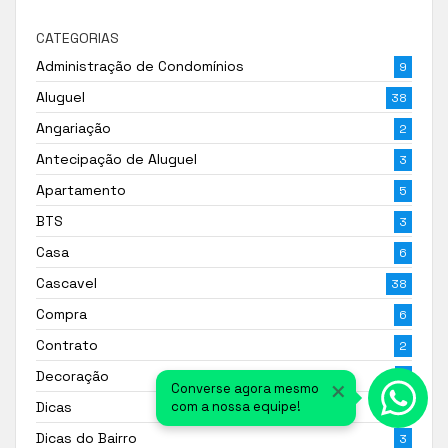
CATEGORIAS
Administração de Condomínios
9
Aluguel
38
Angariação
2
Antecipação de Aluguel
3
Apartamento
5
BTS
3
Casa
6
Cascavel
38
Compra
6
Contrato
2
Decoração
4
×
Converse agora mesmo
Dicas
com a nossa equipe!
43
Dicas do Bairro
3