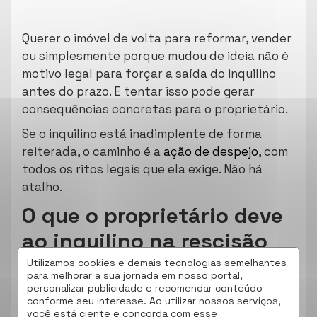
Querer o imóvel de volta para reformar, vender
ou simplesmente porque mudou de ideia não é
motivo legal para forçar a saída do inquilino
antes do prazo. E tentar isso pode gerar
consequências concretas para o proprietário.
Se o inquilino está inadimplente de forma
reiterada, o caminho é a
ação de despejo
, com
todos os ritos legais que ela exige. Não há
atalho.
O que o proprietário deve
ao inquilino na rescisão
sem justa causa
Utilizamos cookies e demais tecnologias semelhantes
para melhorar a sua jornada em nosso portal,
personalizar publicidade e recomendar conteúdo
Se o proprietário encerra o contrato fora das
conforme seu interesse. Ao utilizar nossos serviços,
você está ciente e concorda com esse
hipóteses do artigo 9º, ele pode ser