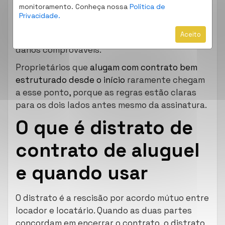
monitoramento. Conheça nossa
Política de
responsabilizado por indenizar o inquilino pelos
Privacidade.
prejuízos causados: custos de mudança,
Aceito
diferença de aluguel no novo imóvel e outros
danos comprováveis.
Proprietários que
alugam com contrato bem
estruturado desde o início
raramente chegam
a esse ponto, porque as regras estão claras
para os dois lados antes mesmo da assinatura.
O que é distrato de
contrato de aluguel
e quando usar
O distrato é a rescisão por acordo mútuo entre
locador e locatário. Quando as duas partes
concordam em encerrar o contrato, o distrato