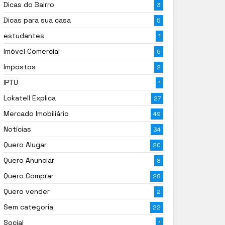
Dicas do Bairro
3
Dicas para sua casa
5
estudantes
1
Imóvel Comercial
5
Impostos
2
IPTU
1
Lokatell Explica
27
Mercado Imobiliário
49
Notícias
34
Quero Alugar
20
Quero Anunciar
8
Quero Comprar
28
Quero vender
2
Sem categoria
22
Social
1