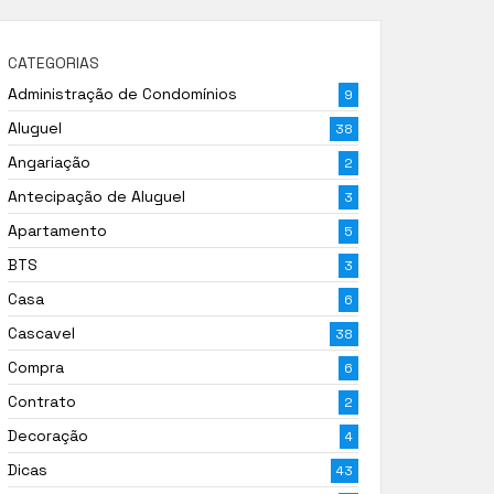
CATEGORIAS
Administração de Condomínios
9
Aluguel
38
Angariação
2
Antecipação de Aluguel
3
Apartamento
5
BTS
3
Casa
6
Cascavel
38
Compra
6
Contrato
2
Decoração
4
Dicas
43