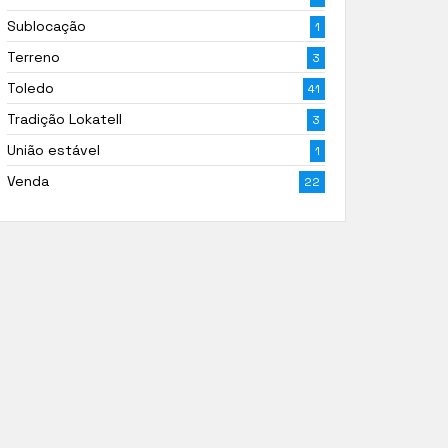
Sublocação
1
Terreno
3
Toledo
41
Tradição Lokatell
3
União estável
1
Venda
22